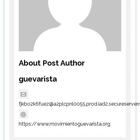
About Post Author
guevarista
fjkbo2k6fuez@a2plcpnl0055.prod.iad2.secureserver.
https://www.movimientoguevarista.org