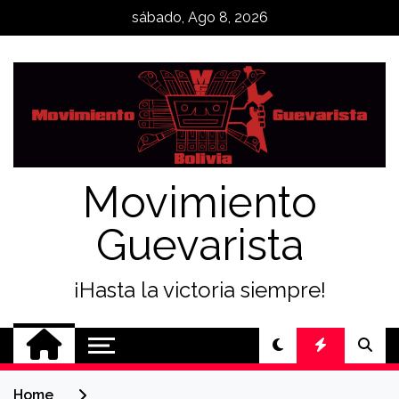
Skip
sábado, Ago 8, 2026
to
content
Movimiento
Guevarista
¡Hasta la victoria siempre!
Home