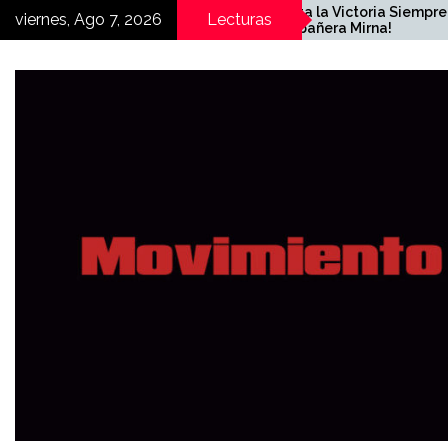
Skip
¡Hasta la Victoria Siempre
viernes, Ago 7, 2026
Lecturas
compañera Mirna!
to
content