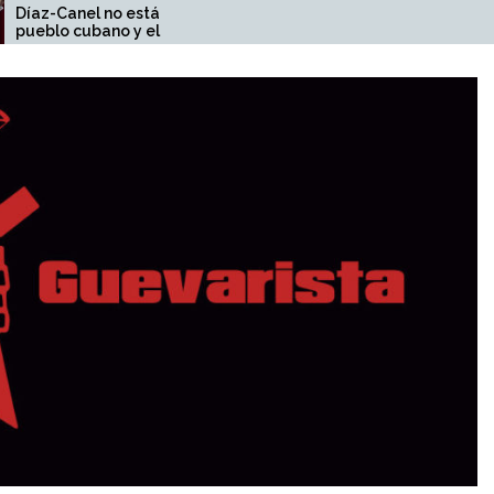
á solo: el
Pueblo de Bolivia: ¡A la
 el mundo
resistencia popular del
pueblo contra la dictadura y
la represión del gobierno!