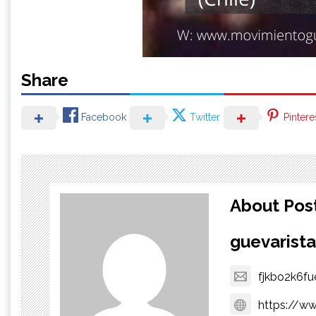
Share
Facebook
Twitter
Pintere
About Pos
guevarista
fjkbo2k6fu
https://ww