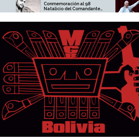
Conmemoración al 98
Díaz-Canel no est
Natalicio del Comandante
pueblo cubano y
Ernesto Che Guevara
responden