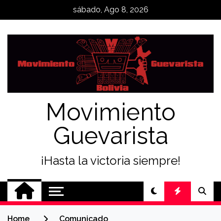
Skip
sábado, Ago 8, 2026
to
content
Movimiento
Guevarista
¡Hasta la victoria siempre!
Home
Comunicado