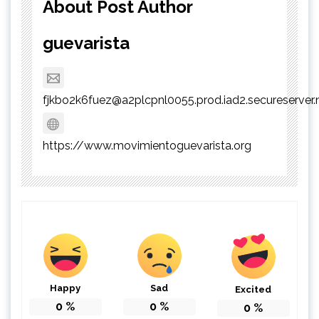
About Post Author
guevarista
fjkbo2k6fuez@a2plcpnl0055.prod.iad2.secureserver.
https://www.movimientoguevarista.org
Happy
Sad
Excited
0
%
0
%
0
%