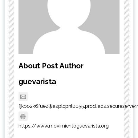
About Post Author
guevarista
fjkbo2k6fuez@a2plcpnl0055.prod.iad2.secureserver.
https://www.movimientoguevarista.org