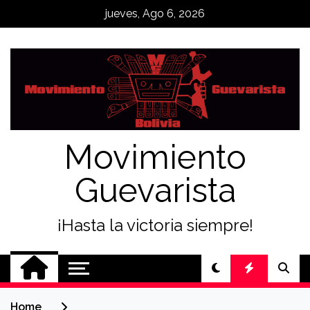
Skip
jueves, Ago 6, 2026
to
content
Movimiento
Guevarista
¡Hasta la victoria siempre!
Home