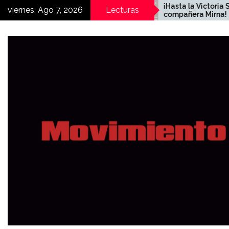
Skip
 calles y a las
¡Hasta la Victoria Siemp
viernes, Ago 7, 2026
Lecturas
cadas!
compañera Mirna!
to
content