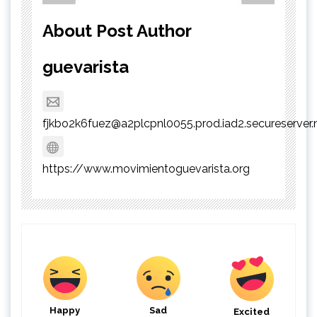
About Post Author
guevarista
fjkbo2k6fuez@a2plcpnl0055.prod.iad2.secureserver.
https://www.movimientoguevarista.org
Happy
Sad
Excited