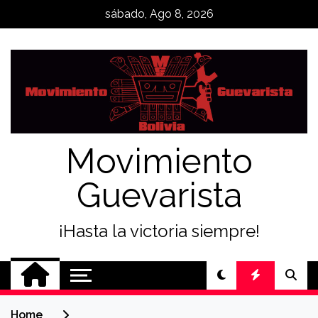
Skip
sábado, Ago 8, 2026
to
content
Movimiento
Guevarista
¡Hasta la victoria siempre!
Home