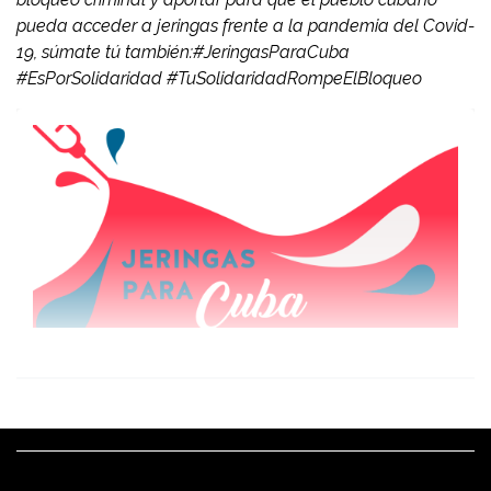
pueda acceder a jeringas frente a la pandemia del Covid-
19, súmate tú también:#JeringasParaCuba
#EsPorSolidaridad #TuSolidaridadRompeElBloqueo