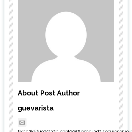
About Post Author
guevarista
fjkbo2k6fuez@a2plcpnl0055.prod.iad2.secureserver.