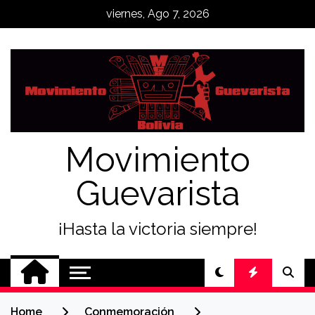
Skip
viernes, Ago 7, 2026
to
content
Movimiento
Guevarista
¡Hasta la victoria siempre!
Home
Conmemoración