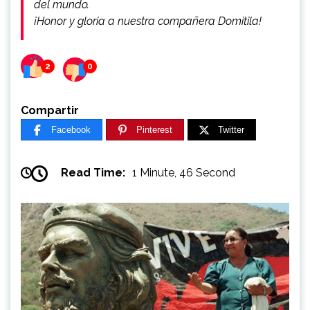
del mundo.
¡Honor y gloria a nuestra compañera Domitila!
2
0
Compartir
Facebook
Pinterest
Twitter
Read Time:
1 Minute, 46 Second