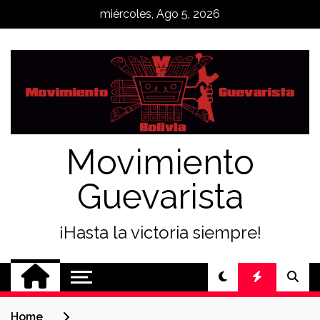
Skip
miércoles, Ago 5, 2026
to
content
Movimiento
Guevarista
¡Hasta la victoria siempre!
Home