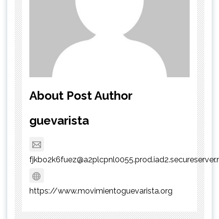
About Post Author
guevarista
fjkbo2k6fuez@a2plcpnl0055.prod.iad2.secureserver.
https://www.movimientoguevarista.org