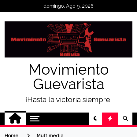
Skip
domingo, Ago 9, 2026
to
content
Movimiento
Guevarista
¡Hasta la victoria siempre!
Home
Multimedia