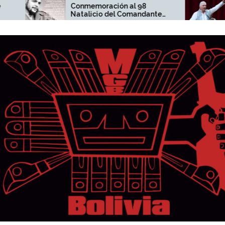
Conmemoración al 98
Díaz-Canel n
Natalicio del Comandante
pueblo cuba
Ernesto Che Guevara
responden