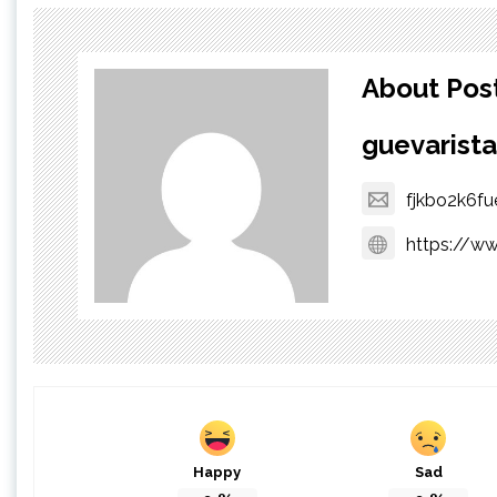
About Pos
guevarista
fjkbo2k6fu
https://ww
Happy
Sad