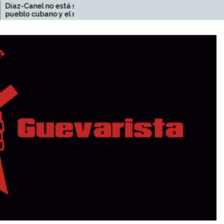
o está solo: el
Pueblo de Bolivia: ¡A la
no y el mundo
resistencia popular del
pueblo contra la dictadura y
la represión del gobierno!