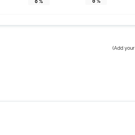
0
%
0
%
(Add your