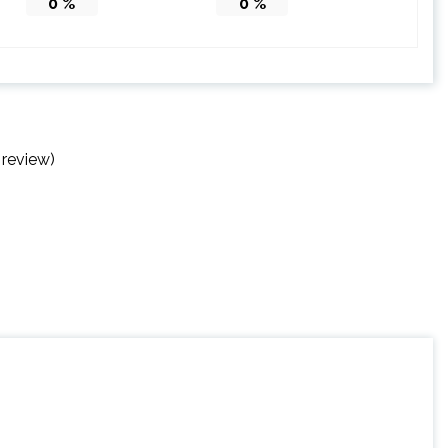
0
%
0
%
 review)