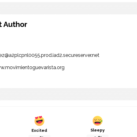
t Author
ez@a2plcpnl0055.prod.iad2.secureserver.net
w.movimientoguevarista.org
Sleepy
Excited