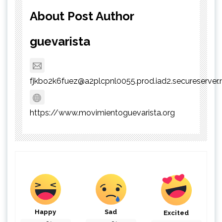
About Post Author
guevarista
fjkbo2k6fuez@a2plcpnl0055.prod.iad2.secureserver.
https://www.movimientoguevarista.org
Happy
Sad
Excited