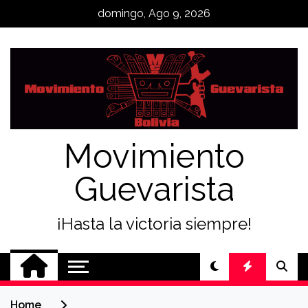
Skip
domingo, Ago 9, 2026
to
content
Movimiento
Guevarista
¡Hasta la victoria siempre!
Home