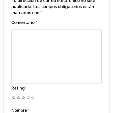
Tu dirección de correo electrónico no será
publicada.
Los campos obligatorios están
marcados con
*
Comentario
*
Rating
*
1
2
3
4
5
Nombre
*