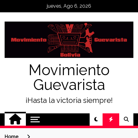
Skip
jueves, Ago 6, 2026
to
content
Movimiento
Guevarista
¡Hasta la victoria siempre!
Home