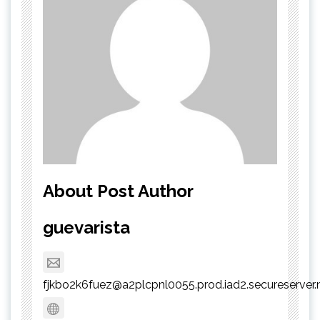
About Post Author
guevarista
fjkbo2k6fuez@a2plcpnl0055.prod.iad2.secureserver.