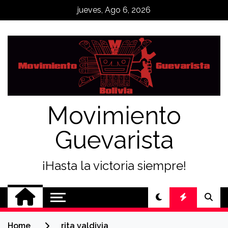
Skip
jueves, Ago 6, 2026
to
content
Movimiento
Guevarista
¡Hasta la victoria siempre!
Home
rita valdivia