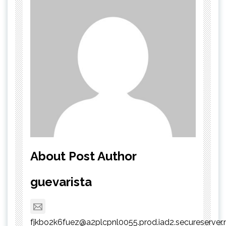
About Post Author
guevarista
fjkbo2k6fuez@a2plcpnl0055.prod.iad2.secureserver.