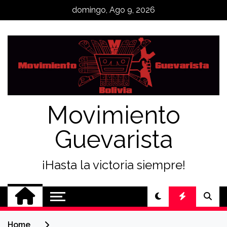
Skip
domingo, Ago 9, 2026
to
content
Movimiento
Guevarista
¡Hasta la victoria siempre!
Home