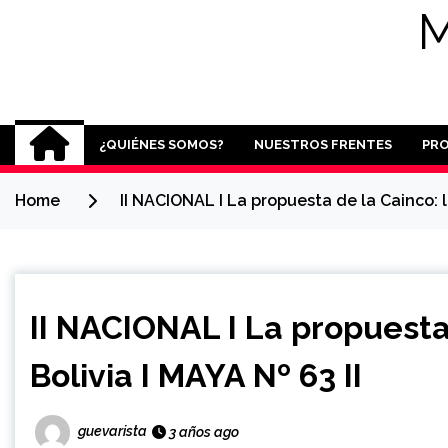
M
¿QUIÉNES SOMOS?
NUESTROS FRENTES
PR
Home
II NACIONAL I La propuesta de la Cainco: l
II NACIONAL I La propuesta
Bolivia I MAYA Nº 63 II
guevarista
3 años ago