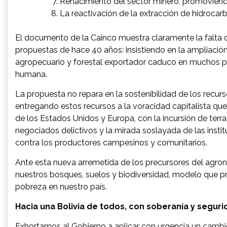
Renacimiento del sector minero, promoviendo l
La reactivación de la extracción de hidroca
El documento de la Cainco muestra claramente la falta d
propuestas de hace 40 años: insistiendo en la ampliación
agropecuario y forestal exportador caduco en muchos paí
humana.
La propuesta no repara en la sostenibilidad de los recurs
entregando estos recursos a la voracidad capitalista qu
de los Estados Unidos y Europa, con la incursión de terr
negociados delictivos y la mirada soslayada de las insti
contra los productores campesinos y comunitarios.
Ante esta nueva arremetida de los precursores del agrone
nuestros bosques, suelos y biodiversidad, modelo que pr
pobreza en nuestro país.
Hacia una Bolivia de todos, con soberanía y seguri
Exhortamos al Gobierno a aplicar con urgencia un cambio s