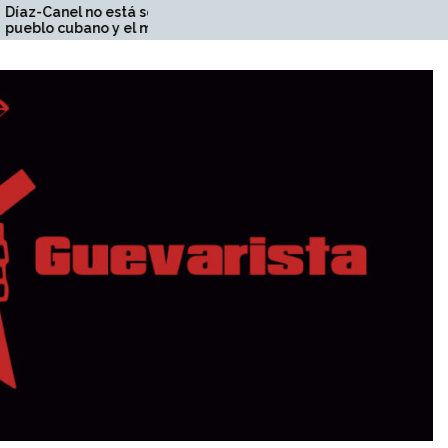
lo: el
Pueblo de Bolivia: ¡A la
 mundo
resistencia popular del
pueblo contra la dictadura y
la represión del gobierno!