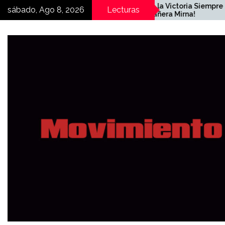
Skip
¡Hasta la Victoria Siempre
C
sábado, Ago 8, 2026
Lecturas
compañera Mirna!
N
to
E
content