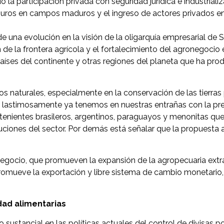
a participación privada con seguridad jurídica e industrializa
rburos en campos maduros y el ingreso de actores privados en
e una evolución en la visión de la oligarquía empresarial de
 de la frontera agrícola y el fortalecimiento del agronegocio
ses del continente y otras regiones del planeta que ha prod
os naturales, especialmente en la conservación de las tierras 
e lastimosamente ya tenemos en nuestras entrañas con la pre
atenientes brasileros, argentinos, paraguayos y menonitas que
tuciones del sector. Por demás está señalar que la propuesta 
gocio, que promueven la expansión de la agropecuaria extract
omueve la exportación y libre sistema de cambio monetario, 
dad alimentarias
ustancial en las políticas actuales del control de divisas po