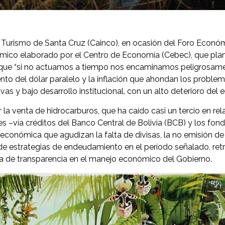
s y Turismo de Santa Cruz (Cainco), en ocasión del Foro Econó
co elaborado por el Centro de Economía (Cebec), que plante
y que “si no actuamos a tiempo nos encaminamos peligrosamente
nto del dólar paralelo y la inflación que ahondan los proble
ivas y bajo desarrollo institucional, con un alto deterioro del
por la venta de hidrocarburos, que ha caído casi un tercio en
les –vía créditos del Banco Central de Bolivia (BCB) y los fon
a económica que agudizan la falta de divisas, la no emisión 
a de estrategias de endeudamiento en el período señalado, ret
lta de transparencia en el manejo económico del Gobierno.