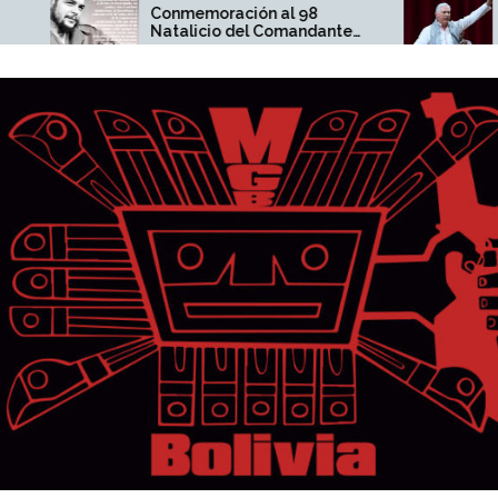
onmemoración al 98
Díaz-Canel no está so
atalicio del Comandante
pueblo cubano y el
rnesto Che Guevara
responden