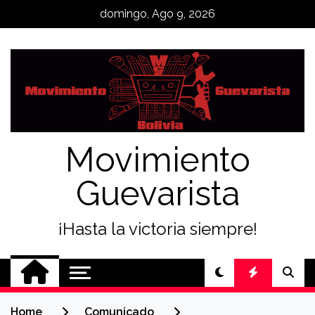
Skip
domingo, Ago 9, 2026
to
content
Movimiento
Guevarista
¡Hasta la victoria siempre!
Home
Comunicado