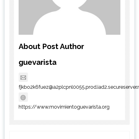
About Post Author
guevarista
fjkbo2k6fuez@a2plcpnl0055.prod.iad2.secureserver.
https://www.movimientoguevarista.org