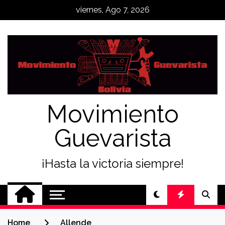
Skip
viernes, Ago 7, 2026
to
content
Movimiento
Guevarista
¡Hasta la victoria siempre!
Home
Allende