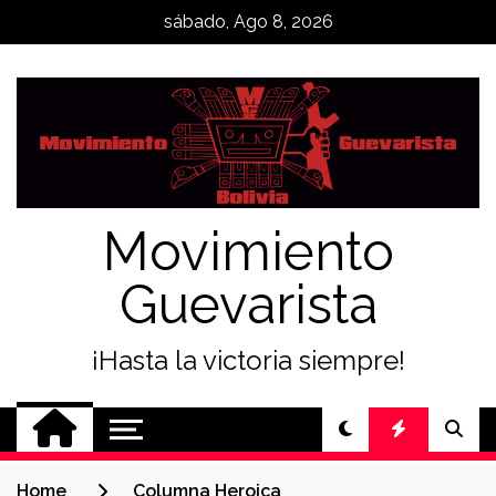
Skip
sábado, Ago 8, 2026
to
content
Movimiento
Guevarista
¡Hasta la victoria siempre!
Home
Columna Heroica