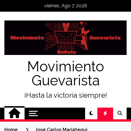
Skip
viernes, Ago 7, 2026
to
content
Movimiento
Guevarista
¡Hasta la victoria siempre!
Home
José Carlos Mariátegui