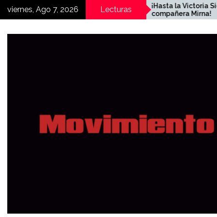
Skip
alles y a las
¡Hasta la Victoria Siempr
viernes, Ago 7, 2026
Lecturas
das!
compañera Mirna!
to
content