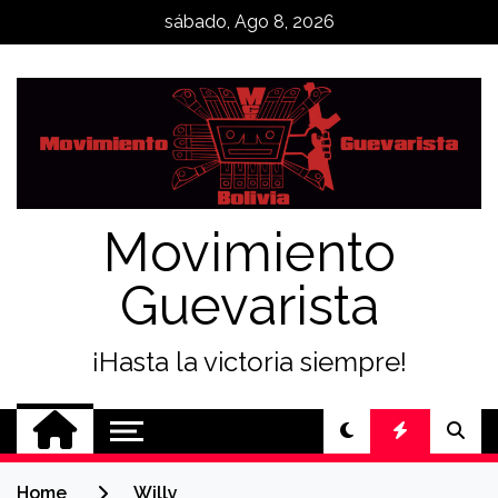
Skip
sábado, Ago 8, 2026
to
content
Movimiento
Guevarista
¡Hasta la victoria siempre!
Home
Willy