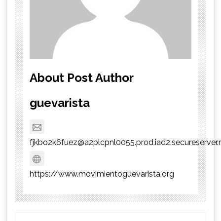
About Post Author
guevarista
fjkbo2k6fuez@a2plcpnl0055.prod.iad2.secureserver.
https://www.movimientoguevarista.org