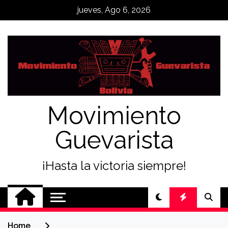
Skip
jueves, Ago 6, 2026
to
content
Movimiento
Guevarista
¡Hasta la victoria siempre!
Home