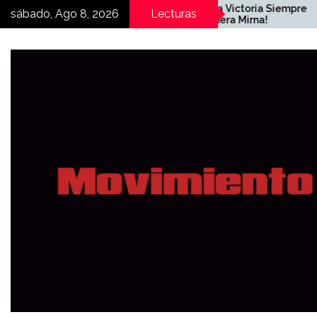
Skip
¡Hasta la Victoria Siempre
C
sábado, Ago 8, 2026
Lecturas
compañera Mirna!
N
to
E
content