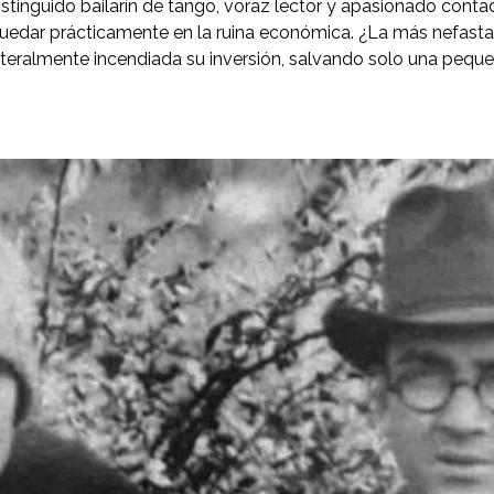
stinguido bailarín de tango, voraz lector y apasionado contad
uedar prácticamente en la ruina económica. ¿La más nefasta?
literalmente incendiada su inversión, salvando solo una pequ