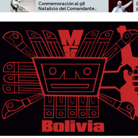
onmemoración al 98
Díaz-Canel no está so
atalicio del Comandante
pueblo cubano y el 
rnesto Che Guevara
responden