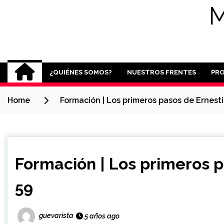
M
¿QUIÉNES SOMOS?
NUESTROS FRENTES
PR
Home
Formación | Los primeros pasos de Ernestit
Formación | Los primeros pa
59
guevarista
5 años ago