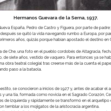
Hermanos Guevara de la Serna, 1937.
ueva España, Pedro de Castro y Figuera, por parte de padre; d
 después se quitó la vida navegando rumbo a Europa, por part
rimeros años, quizás porque habían apostado el destino en Cal
a de Che, una foto en el pueblo cordobés de Altagracia, fecha
 de siete años, vestido de vaquero. Para entonces ya se habí
na obra teatral colegial tras creerse más de la cuenta el pap
ando paso a la bataola.
stito, se conocieron a inicios de 1927 y, antes de acabar el a
s y una tía, formada como novicia en el Sagrado Corazón, C
 de izquierda y rápidamente se transformó en el arquetipo de
on temblar a los mojigatos de la aristocracia argentina.