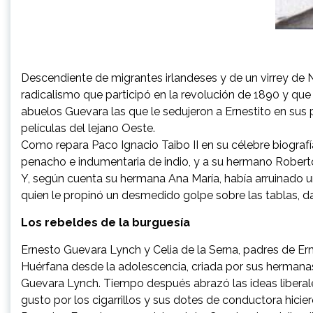
Descendiente de migrantes irlandeses y de un virrey de N
radicalismo que participó en la revolución de 1890 y que
abuelos Guevara las que le sedujeron a Ernestito en sus p
películas del lejano Oeste.
Como repara Paco Ignacio Taibo II en su célebre biografí
penacho e indumentaria de indio, y a su hermano Roberto,
Y, según cuenta su hermana Ana María, había arruinado u
quien le propinó un desmedido golpe sobre las tablas, d
Los rebeldes de la burguesía
Ernesto Guevara Lynch y Celia de la Serna, padres de Erne
Huérfana desde la adolescencia, criada por sus hermana
Guevara Lynch. Tiempo después abrazó las ideas liberales
gusto por los cigarrillos y sus dotes de conductora hicier