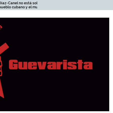
lo: el
Pueblo de Bolivia: ¡A la
mundo
resistencia popular del
pueblo contra la dictadura y
la represión del gobierno!